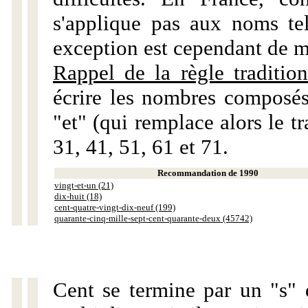
s'applique pas aux noms tels
exception est cependant de m
Rappel de la règle tradition
écrire les nombres composés
"et" (qui remplace alors le tr
31, 41, 51, 61 et 71.
Recommandation de 1990
vingt-et-un (21)
dix-huit (18)
cent-quatre-vingt-dix-neuf (199)
quarante-cinq-mille-sept-cent-quarante-deux (45742)
Cent se termine par un "s" 