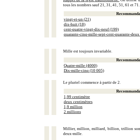
tous les nombres sauf 21, 31, 41, 51, 61 et 71.
Recommandat
vingt-et-un (21)
dix-huit (18)
cent-quatre-vingt-dix-neuf (199)
quarante-cinq-mille-sept-cent-quarante-deux
Mille est toujours invariable.
Recommandat
Quatre-mille (4000)
Dix-mille-cinq (10 005)
Le pluriel commence à partir de 2.
Recommandat
1,99 centimètre
deux centimètres
1,9 million
2 millions
Millier, million, milliard, billion, trillion 
deux-mille.