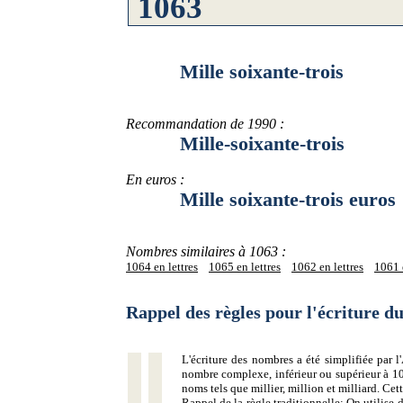
Mille soixante-trois
Recommandation de 1990 :
Mille-soixante-trois
En euros :
Mille soixante-trois euros
Nombres similaires à 1063 :
1064 en lettres
1065 en lettres
1062 en lettres
1061 e
Rappel des règles pour l'écriture 
L'écriture des nombres a été simplifiée par
nombre complexe, inférieur ou supérieur à 10
noms tels que millier, million et milliard. Ce
Rappel de la règle traditionnelle:
On utilise d