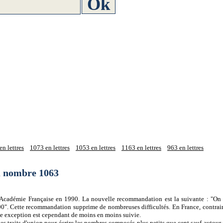
n lettres
1073 en lettres
1053 en lettres
1163 en lettres
963 en lettres
du nombre 1063
 l'Académie Française en 1990. La nouvelle recommandation est la suivante : "On 
0". Cette recommandation supprime de nombreuses difficultés. En France, contrair
tte exception est cependant de moins en moins suivie.
es traits d'union pour écrire les nombres composés plus petits que cent sauf autour d