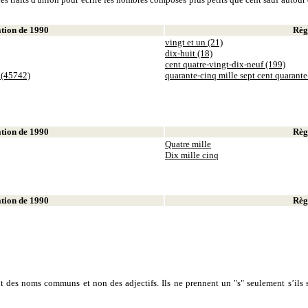
ion de 1990
Règl
vingt et un (21)
dix-huit (18)
cent quatre-vingt-dix-neuf (199)
 (45742)
quarante-cinq mille sept cent quarant
ion de 1990
Règl
Quatre mille
Dix mille cinq
ion de 1990
Règl
sont des noms communs et non des adjectifs. Ils ne prennent un "s" seulement s’ils s