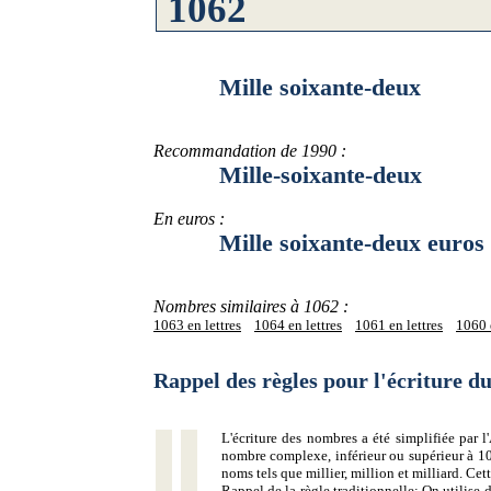
Mille soixante-deux
Recommandation de 1990 :
Mille-soixante-deux
En euros :
Mille soixante-deux euros
Nombres similaires à 1062 :
1063 en lettres
1064 en lettres
1061 en lettres
1060 e
Rappel des règles pour l'écriture 
L'écriture des nombres a été simplifiée par
nombre complexe, inférieur ou supérieur à 10
noms tels que millier, million et milliard. Ce
Rappel de la règle traditionnelle:
On utilise d