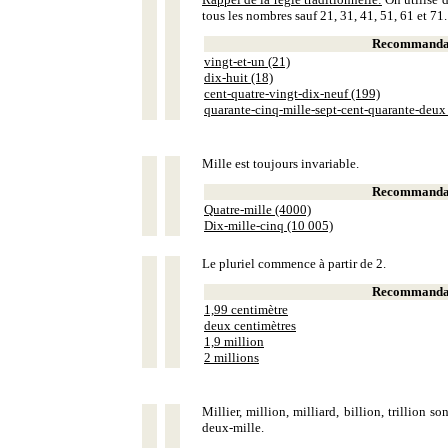
tous les nombres sauf 21, 31, 41, 51, 61 et 71.
Recommandat
vingt-et-un (21)
dix-huit (18)
cent-quatre-vingt-dix-neuf (199)
quarante-cinq-mille-sept-cent-quarante-deux
Mille est toujours invariable.
Recommandat
Quatre-mille (4000)
Dix-mille-cinq (10 005)
Le pluriel commence à partir de 2.
Recommandat
1,99 centimètre
deux centimètres
1,9 million
2 millions
Millier, million, milliard, billion, trillion 
deux-mille.