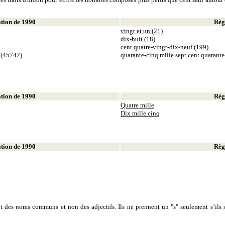
ion de 1990
Règl
vingt et un (21)
dix-huit (18)
cent quatre-vingt-dix-neuf (199)
 (45742)
quarante-cinq mille sept cent quarant
ion de 1990
Règl
Quatre mille
Dix mille cinq
ion de 1990
Règl
sont des noms communs et non des adjectifs. Ils ne prennent un "s" seulement s’ils s