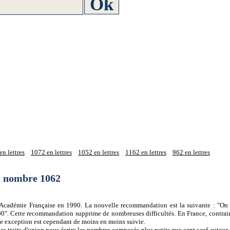
n lettres
1072 en lettres
1052 en lettres
1162 en lettres
962 en lettres
du nombre 1062
 l'Académie Française en 1990. La nouvelle recommandation est la suivante : "On 
0". Cette recommandation supprime de nombreuses difficultés. En France, contrair
tte exception est cependant de moins en moins suivie.
es traits d'union pour écrire les nombres composés plus petits que cent sauf autour d