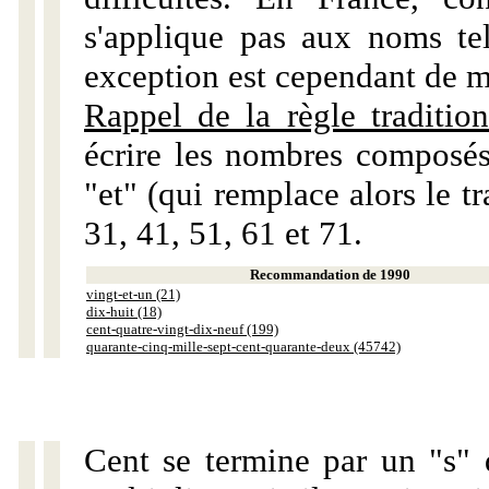
s'applique pas aux noms tels
exception est cependant de m
Rappel de la règle tradition
écrire les nombres composés
"et" (qui remplace alors le tr
31, 41, 51, 61 et 71.
Recommandation de 1990
vingt-et-un (21)
dix-huit (18)
cent-quatre-vingt-dix-neuf (199)
quarante-cinq-mille-sept-cent-quarante-deux (45742)
Cent se termine par un "s" 