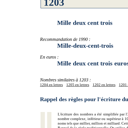
Mille deux cent trois
Recommandation de 1990 :
Mille-deux-cent-trois
En euros :
Mille deux cent trois euro
Nombres similaires à 1203 :
1204 en lettres
1205 en lettres
1202 en lettres
1201 e
Rappel des règles pour l'écriture 
L'écriture des nombres a été simplifiée par
nombre complexe, inférieur ou supérieur à 10
noms tels que millier, million et milliard. Ce
Rappel de la règle traditionnelle:
On utilise d