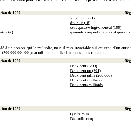
ion de 1990
Règl
vingt et un (21)
dix-huit (18)
cent quatre-vingt-dix-neuf (199)
 (45742)
quarante-cinq mille sept cent quarant
dé d’un nombre qui le multiplie, mais il reste invariable s’il est suivi d’un autr
ds (200 000 000 000) car million et milliard sont des noms communs.
ion de 1990
Règl
Deux cents (200)
Deux cent un (201)
Deux cent mille (200 000)
Deux cents millions
Deux cents milliards
ion de 1990
Règl
Quatre mille
Dix mille cinq