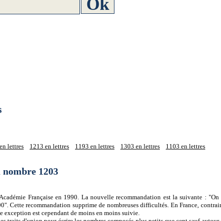
s
n lettres
1213 en lettres
1193 en lettres
1303 en lettres
1103 en lettres
du nombre 1203
 l'Académie Française en 1990. La nouvelle recommandation est la suivante : "On 
0". Cette recommandation supprime de nombreuses difficultés. En France, contrair
tte exception est cependant de moins en moins suivie.
es traits d'union pour écrire les nombres composés plus petits que cent sauf autour d