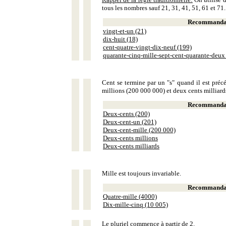
tous les nombres sauf 21, 31, 41, 51, 61 et 71.
Recommandat
vingt-et-un (21)
dix-huit (18)
cent-quatre-vingt-dix-neuf (199)
quarante-cinq-mille-sept-cent-quarante-deux
Cent se termine par un "s" quand il est précé
millions (200 000 000) et deux cents milliar
Recommandat
Deux-cents (200)
Deux-cent-un (201)
Deux-cent-mille (200 000)
Deux-cents millions
Deux-cents milliards
Mille est toujours invariable.
Recommandat
Quatre-mille (4000)
Dix-mille-cinq (10 005)
Le pluriel commence à partir de 2.