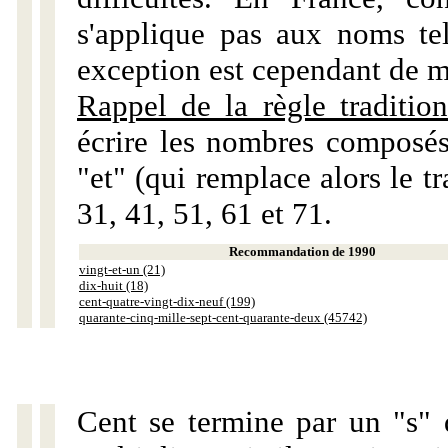
s'applique pas aux noms tels
exception est cependant de m
Rappel de la règle tradition
écrire les nombres composés
"et" (qui remplace alors le tr
31, 41, 51, 61 et 71.
Recommandation de 1990
vingt-et-un (21)
dix-huit (18)
cent-quatre-vingt-dix-neuf (199)
quarante-cinq-mille-sept-cent-quarante-deux (45742)
Cent se termine par un "s" 