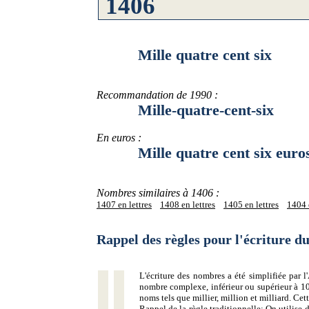
Mille quatre cent six
Recommandation de 1990 :
Mille-quatre-cent-six
En euros :
Mille quatre cent six euro
Nombres similaires à 1406 :
1407 en lettres
1408 en lettres
1405 en lettres
1404 e
Rappel des règles pour l'écriture 
L'écriture des nombres a été simplifiée par
nombre complexe, inférieur ou supérieur à 10
noms tels que millier, million et milliard. Ce
Rappel de la règle traditionnelle:
On utilise d