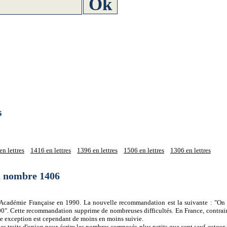
s
n lettres
1416 en lettres
1396 en lettres
1506 en lettres
1306 en lettres
du nombre 1406
 l'Académie Française en 1990. La nouvelle recommandation est la suivante : "On 
0". Cette recommandation supprime de nombreuses difficultés. En France, contrair
tte exception est cependant de moins en moins suivie.
es traits d'union pour écrire les nombres composés plus petits que cent sauf autour d