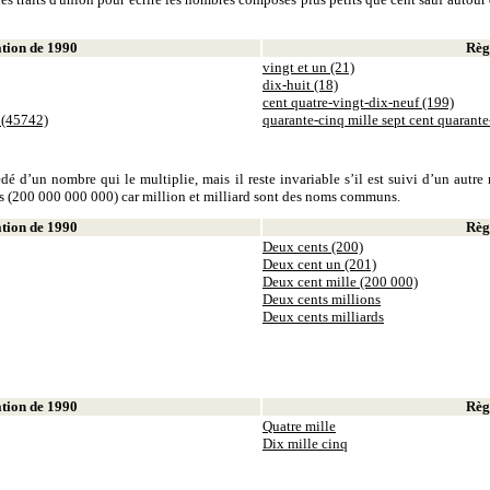
ion de 1990
Règl
vingt et un (21)
dix-huit (18)
cent quatre-vingt-dix-neuf (199)
 (45742)
quarante-cinq mille sept cent quarant
dé d’un nombre qui le multiplie, mais il reste invariable s’il est suivi d’un autr
ds (200 000 000 000) car million et milliard sont des noms communs.
ion de 1990
Règl
Deux cents (200)
Deux cent un (201)
Deux cent mille (200 000)
Deux cents millions
Deux cents milliards
ion de 1990
Règl
Quatre mille
Dix mille cinq