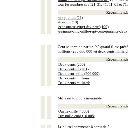
tous les nombres sauf 21, 31, 41, 51, 61 et 71.
Recommandat
vingt-et-un (21)
dix-huit (18)
cent-quatre-vingt-dix-neuf (199)
quarante-cinq-mille-sept-cent-quarante-deux
Cent se termine par un "s" quand il est précé
millions (200 000 000) et deux cents milliar
Recommandat
Deux-cents (200)
Deux-cent-un (201)
Deux-cent-mille (200 000)
Deux-cents millions
Deux-cents milliards
Mille est toujours invariable.
Recommandat
Quatre-mille (4000)
Dix-mille-cinq (10 005)
Le pluriel commence à partir de 2.