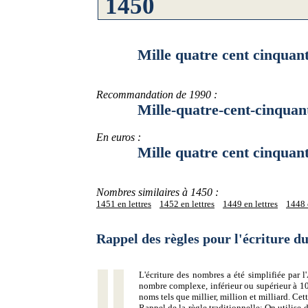
Mille quatre cent cinquan
Recommandation de 1990 :
Mille-quatre-cent-cinquan
En euros :
Mille quatre cent cinquant
Nombres similaires à 1450 :
1451 en lettres
1452 en lettres
1449 en lettres
1448 e
Rappel des règles pour l'écriture 
L'écriture des nombres a été simplifiée par
nombre complexe, inférieur ou supérieur à 10
noms tels que millier, million et milliard. Ce
Rappel de la règle traditionnelle:
On utilise d