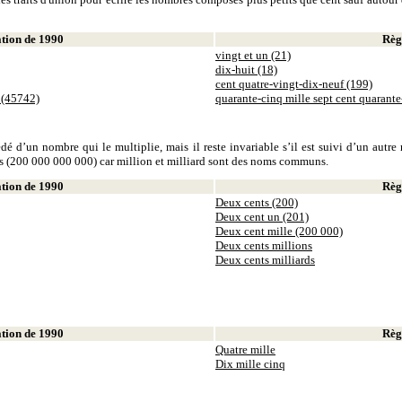
ion de 1990
Règl
vingt et un (21)
dix-huit (18)
cent quatre-vingt-dix-neuf (199)
 (45742)
quarante-cinq mille sept cent quarant
dé d’un nombre qui le multiplie, mais il reste invariable s’il est suivi d’un autr
ds (200 000 000 000) car million et milliard sont des noms communs.
ion de 1990
Règl
Deux cents (200)
Deux cent un (201)
Deux cent mille (200 000)
Deux cents millions
Deux cents milliards
ion de 1990
Règl
Quatre mille
Dix mille cinq