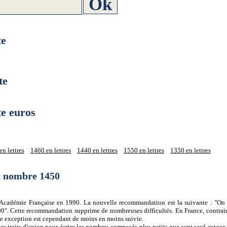
te
te
e euros
n lettres
1460 en lettres
1440 en lettres
1550 en lettres
1350 en lettres
du nombre 1450
 l'Académie Française en 1990. La nouvelle recommandation est la suivante : "On 
0". Cette recommandation supprime de nombreuses difficultés. En France, contrair
tte exception est cependant de moins en moins suivie.
es traits d'union pour écrire les nombres composés plus petits que cent sauf autour d