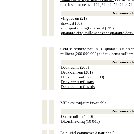
tous les nombres sauf 21, 31, 41, 51, 61 et 71.
Recommandat
vingt-et-un (21)
dix-huit (18)
cent-quatre-vingt-dix-neuf (199)
quarante-cinq-mille-sept-cent-quarante-deux
Cent se termine par un "s" quand il est précé
millions (200 000 000) et deux cents milliar
Recommandat
Deux-cents (200)
Deux-cent-un (201)
Deux-cent-mille (200 000)
Deux-cents millions
Deux-cents milliards
Mille est toujours invariable.
Recommandat
Quatre-mille (4000)
Dix-mille-cinq (10 005)
Le pluriel commence à partir de 2.