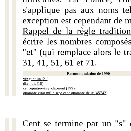
s'applique pas aux noms tels
exception est cependant de m
Rappel de la règle tradition
écrire les nombres composés
"et" (qui remplace alors le tr
31, 41, 51, 61 et 71.
Recommandation de 1990
vingt-et-un (21)
dix-huit (18)
cent-quatre-vingt-dix-neuf (199)
quarante-cinq-mille-sept-cent-quarante-deux (45742)
Cent se termine par un "s" 