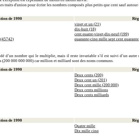
es traits d'union pour écrire les nombres composés plus petits que cent sauf autour d
ion de 1990
Règl
vingt et un (21)
dix-huit (18)
cent quatre-vingt-dix-neuf (199)
 (45742)
quarante-cinq mille sept cent quarant
dé d’un nombre qui le multiplie, mais il reste invariable s’il est suivi d’un autr
ds (200 000 000 000) car million et milliard sont des noms communs.
ion de 1990
Règl
Deux cents (200)
Deux cent un (201)
Deux cent mille (200 000)
Deux cents millions
Deux cents milliards
ion de 1990
Règl
Quatre mille
Dix mille cinq