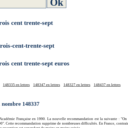
s cent trente-sept
s-cent-trente-sept
s cent trente-sept euros
148335 en lettres
148347 en lettres
148327 en lettres
148437 en lettres
du nombre 148337
 l'Académie Française en 1990. La nouvelle recommandation est la suivante : "On 
0". Cette recommandation supprime de nombreuses difficultés. En France, contrair
tte exception est cependant de moins en moins suivie.