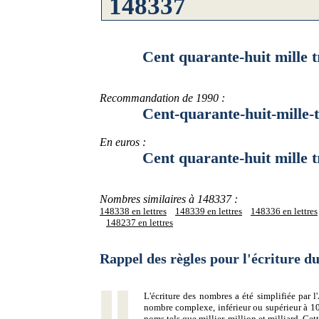
Cent quarante-huit mille troi
Recommandation de 1990 :
Cent-quarante-huit-mille-troi
En euros :
Cent quarante-huit mille troi
Nombres similaires à 148337 :
148338 en lettres
148339 en lettres
148336 en lettres
148237 en lettres
Rappel des règles pour l'écriture 
L'écriture des nombres a été simplifiée par
nombre complexe, inférieur ou supérieur à 10
noms tels que millier, million et milliard. Ce