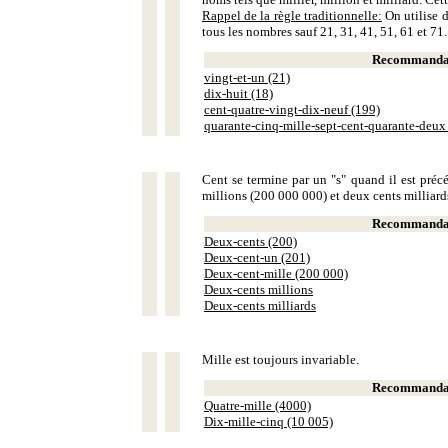
Rappel de la règle traditionnelle:
On utilise d
tous les nombres sauf 21, 31, 41, 51, 61 et 71.
Recommandat
vingt-et-un (21)
dix-huit (18)
cent-quatre-vingt-dix-neuf (199)
quarante-cinq-mille-sept-cent-quarante-deux
Cent se termine par un "s" quand il est précé
millions (200 000 000) et deux cents milliar
Recommandat
Deux-cents (200)
Deux-cent-un (201)
Deux-cent-mille (200 000)
Deux-cents millions
Deux-cents milliards
Mille est toujours invariable.
Recommandat
Quatre-mille (4000)
Dix-mille-cinq (10 005)