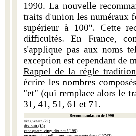
1990. La nouvelle recommand
traits d'union les numéraux 
supérieur à 100". Cette r
difficultés. En France, c
s'applique pas aux noms tels
exception est cependant de m
Rappel de la règle tradition
écrire les nombres composés
"et" (qui remplace alors le tr
31, 41, 51, 61 et 71.
Recommandation de 1990
vingt-et-un (21)
dix-huit (18)
cent-quatre-vingt-dix-neuf (199)
quarante-cinq-mille-sept-cent-quarante-deux (45742)