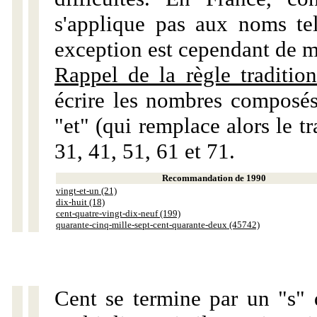
s'applique pas aux noms tels
exception est cependant de m
Rappel de la règle tradition
écrire les nombres composés
"et" (qui remplace alors le tr
31, 41, 51, 61 et 71.
Recommandation de 1990
vingt-et-un (21)
dix-huit (18)
cent-quatre-vingt-dix-neuf (199)
quarante-cinq-mille-sept-cent-quarante-deux (45742)
Cent se termine par un "s" 