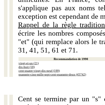
s'applique pas aux noms tels
exception est cependant de m
Rappel de la règle tradition
écrire les nombres composés
"et" (qui remplace alors le tr
31, 41, 51, 61 et 71.
Recommandation de 1990
vingt-et-un (21)
dix-huit (18)
cent-quatre-vingt-dix-neuf (199)
quarante-cinq-mille-sept-cent-quarante-deux (45742)
Cent se termine par un "s" 