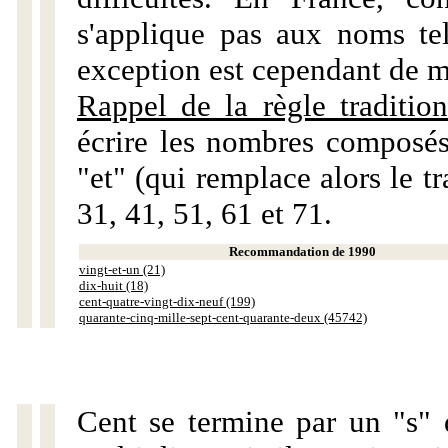
s'applique pas aux noms tels
exception est cependant de m
Rappel de la règle tradition
écrire les nombres composés
"et" (qui remplace alors le tr
31, 41, 51, 61 et 71.
Recommandation de 1990
vingt-et-un (21)
dix-huit (18)
cent-quatre-vingt-dix-neuf (199)
quarante-cinq-mille-sept-cent-quarante-deux (45742)
Cent se termine par un "s" 