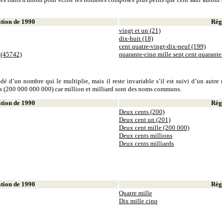
ion de 1990
Règl
vingt et un (21)
dix-huit (18)
cent quatre-vingt-dix-neuf (199)
 (45742)
quarante-cinq mille sept cent quarant
dé d’un nombre qui le multiplie, mais il reste invariable s’il est suivi d’un autr
ds (200 000 000 000) car million et milliard sont des noms communs.
ion de 1990
Règl
Deux cents (200)
Deux cent un (201)
Deux cent mille (200 000)
Deux cents millions
Deux cents milliards
ion de 1990
Règl
Quatre mille
Dix mille cinq