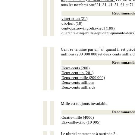
tous les nombres sauf 21, 31, 41, 51, 61 et 71.
Recommandat
vingt-et-un (21)
dix-huit (18)
cent-quatre-vingt-dix-neuf (199)
quarante-cinq-mille-sept-cent-quarante-deux
Cent se termine par un "s" quand il est précé
millions (200 000 000) et deux cents milliar
Recommandat
Deux-cents (200)
Deux-cent-un (201)
Deux-cent-mille (200 000)
Deux-cents millions
Deux-cents milliards
Mille est toujours invariable.
Recommandat
Quatre-mille (4000)
Dix-mille-cinq (10 005)
Le pluriel commence à partir de 2.