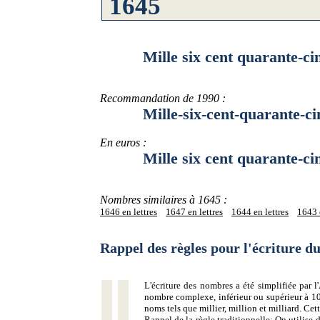
Mille six cent quarante-ci
Recommandation de 1990 :
Mille-six-cent-quarante-ci
En euros :
Mille six cent quarante-cin
Nombres similaires à 1645 :
1646 en lettres
1647 en lettres
1644 en lettres
1643 e
Rappel des règles pour l'écriture 
L'écriture des nombres a été simplifiée par
nombre complexe, inférieur ou supérieur à 10
noms tels que millier, million et milliard. Ce
Rappel de la règle traditionnelle:
On utilise d