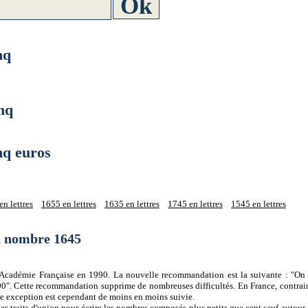
nq
nq
q euros
n lettres
1655 en lettres
1635 en lettres
1745 en lettres
1545 en lettres
du nombre 1645
 l'Académie Française en 1990. La nouvelle recommandation est la suivante : "On 
0". Cette recommandation supprime de nombreuses difficultés. En France, contrair
tte exception est cependant de moins en moins suivie.
es traits d'union pour écrire les nombres composés plus petits que cent sauf autour d