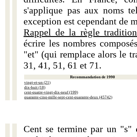
s'applique pas aux noms tels
exception est cependant de m
Rappel de la règle tradition
écrire les nombres composés
"et" (qui remplace alors le tr
31, 41, 51, 61 et 71.
Recommandation de 1990
vingt-et-un (21)
dix-huit (18)
cent-quatre-vingt-dix-neuf (199)
quarante-cinq-mille-sept-cent-quarante-deux (45742)
Cent se termine par un "s" 