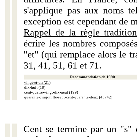
s'applique pas aux noms tels
exception est cependant de m
Rappel de la règle tradition
écrire les nombres composés
"et" (qui remplace alors le tr
31, 41, 51, 61 et 71.
Recommandation de 1990
vingt-et-un (21)
dix-huit (18)
cent-quatre-vingt-dix-neuf (199)
quarante-cinq-mille-sept-cent-quarante-deux (45742)
Cent se termine par un "s" 