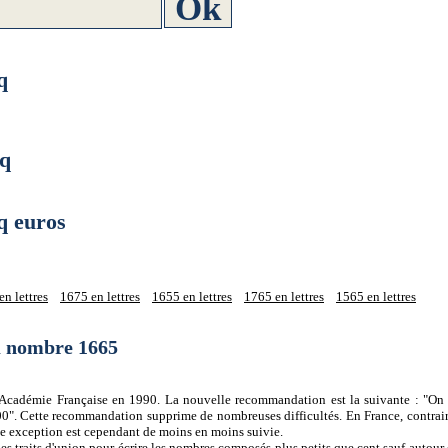
q
q
 euros
n lettres
1675 en lettres
1655 en lettres
1765 en lettres
1565 en lettres
du nombre 1665
 l'Académie Française en 1990. La nouvelle recommandation est la suivante : "On 
0". Cette recommandation supprime de nombreuses difficultés. En France, contrair
tte exception est cependant de moins en moins suivie.
es traits d'union pour écrire les nombres composés plus petits que cent sauf autour d