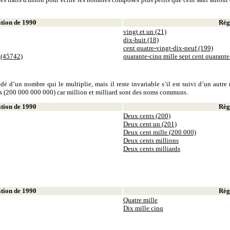
ion de 1990
Règl
vingt et un (21)
dix-huit (18)
cent quatre-vingt-dix-neuf (199)
 (45742)
quarante-cinq mille sept cent quarant
dé d’un nombre qui le multiplie, mais il reste invariable s’il est suivi d’un autr
ds (200 000 000 000) car million et milliard sont des noms communs.
ion de 1990
Règl
Deux cents (200)
Deux cent un (201)
Deux cent mille (200 000)
Deux cents millions
Deux cents milliards
ion de 1990
Règl
Quatre mille
Dix mille cinq