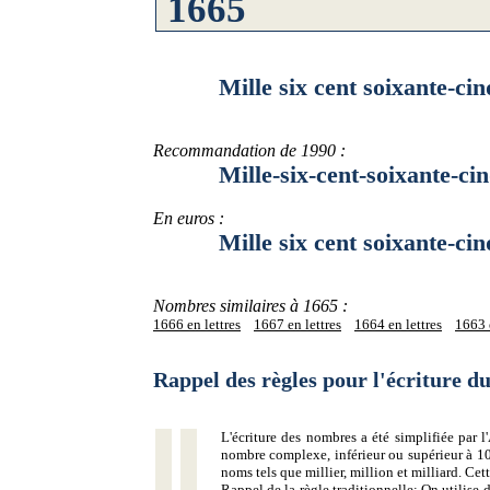
Mille six cent soixante-cin
Recommandation de 1990 :
Mille-six-cent-soixante-cin
En euros :
Mille six cent soixante-cinq
Nombres similaires à 1665 :
1666 en lettres
1667 en lettres
1664 en lettres
1663 e
Rappel des règles pour l'écriture 
L'écriture des nombres a été simplifiée par
nombre complexe, inférieur ou supérieur à 10
noms tels que millier, million et milliard. Ce
Rappel de la règle traditionnelle:
On utilise d