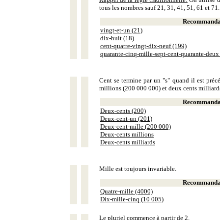
tous les nombres sauf 21, 31, 41, 51, 61 et 71.
Recommandat
vingt-et-un (21)
dix-huit (18)
cent-quatre-vingt-dix-neuf (199)
quarante-cinq-mille-sept-cent-quarante-deux
Cent se termine par un "s" quand il est précé
millions (200 000 000) et deux cents milliar
Recommandat
Deux-cents (200)
Deux-cent-un (201)
Deux-cent-mille (200 000)
Deux-cents millions
Deux-cents milliards
Mille est toujours invariable.
Recommandat
Quatre-mille (4000)
Dix-mille-cinq (10 005)
Le pluriel commence à partir de 2.