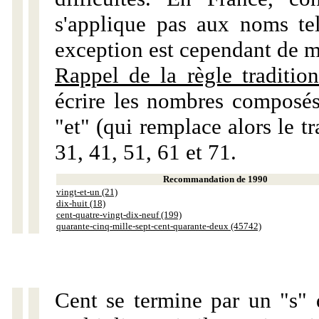
s'applique pas aux noms tels
exception est cependant de m
Rappel de la règle tradition
écrire les nombres composés
"et" (qui remplace alors le tr
31, 41, 51, 61 et 71.
Recommandation de 1990
vingt-et-un (21)
dix-huit (18)
cent-quatre-vingt-dix-neuf (199)
quarante-cinq-mille-sept-cent-quarante-deux (45742)
Cent se termine par un "s" 