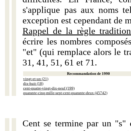
s'applique pas aux noms tels
exception est cependant de m
Rappel de la règle tradition
écrire les nombres composés
"et" (qui remplace alors le tr
31, 41, 51, 61 et 71.
Recommandation de 1990
vingt-et-un (21)
dix-huit (18)
cent-quatre-vingt-dix-neuf (199)
quarante-cinq-mille-sept-cent-quarante-deux (45742)
Cent se termine par un "s" 