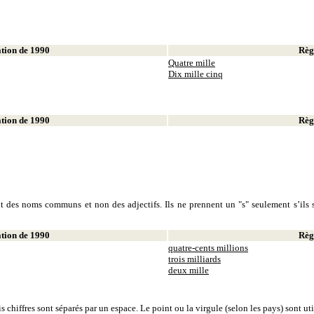
ion de 1990
Règl
Quatre mille
Dix mille cinq
ion de 1990
Règl
sont des noms communs et non des adjectifs. Ils ne prennent un "s" seulement s’ils s
ion de 1990
Règl
quatre-cents millions
trois milliards
deux mille
is chiffres sont séparés par un espace. Le point ou la virgule (selon les pays) sont u