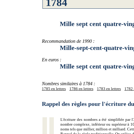
Mille sept cent quatre-ving
Recommandation de 1990 :
Mille-sept-cent-quatre-ving
En euros :
Mille sept cent quatre-vingt
Nombres similaires à 1784 :
1785 en lettres
1786 en lettres
1783 en lettres
1782 e
Rappel des règles pour l'écriture 
L'écriture des nombres a été simplifiée par
nombre complexe, inférieur ou supérieur à 10
noms tels que millier, million et milliard. Ce
Rappel de la règle traditionnelle:
On utilise d