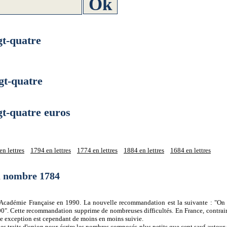
t-quatre
t-quatre
-quatre euros
n lettres
1794 en lettres
1774 en lettres
1884 en lettres
1684 en lettres
du nombre 1784
 l'Académie Française en 1990. La nouvelle recommandation est la suivante : "On 
0". Cette recommandation supprime de nombreuses difficultés. En France, contrair
tte exception est cependant de moins en moins suivie.
es traits d'union pour écrire les nombres composés plus petits que cent sauf autour d