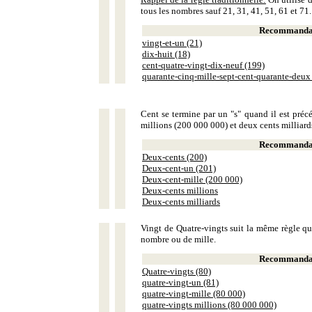
tous les nombres sauf 21, 31, 41, 51, 61 et 71.
Recommandat
vingt-et-un (21)
dix-huit (18)
cent-quatre-vingt-dix-neuf (199)
quarante-cinq-mille-sept-cent-quarante-deux
Cent se termine par un "s" quand il est précé
millions (200 000 000) et deux cents milliar
Recommandat
Deux-cents (200)
Deux-cent-un (201)
Deux-cent-mille (200 000)
Deux-cents millions
Deux-cents milliards
Vingt de Quatre-vingts suit la même règle que
nombre ou de mille.
Recommandat
Quatre-vingts (80)
quatre-vingt-un (81)
quatre-vingt-mille (80 000)
quatre-vingts millions (80 000 000)