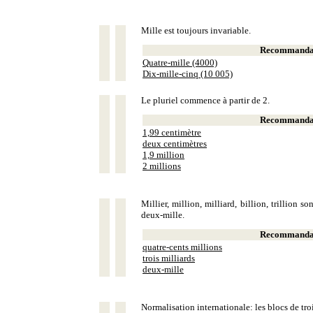
Mille est toujours invariable.
Recommandat
Quatre-mille (4000)
Dix-mille-cinq (10 005)
Le pluriel commence à partir de 2.
Recommandat
1,99 centimètre
deux centimètres
1,9 million
2 millions
Millier, million, milliard, billion, trillion 
deux-mille.
Recommandat
quatre-cents millions
trois milliards
deux-mille
Normalisation internationale: les blocs de tro