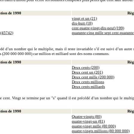
ion de 1990
Règl
vingt et un (21)
dix-huit (18)
cent quatre-vingt-dix-neuf (199)
 (45742)
quarante-cinq mille sept cent quarant
dé d’un nombre qui le multiplie, mais il reste invariable s’il est suivi d’un autr
ds (200 000 000 000) car million et milliard sont des noms communs.
ion de 1990
Règl
Deux cents (200)
Deux cent un (201)
Deux cent mille (200 000)
Deux cents millions
Deux cents milliards
 cent. Vingt se termine par un "s" quand il est précédé d’un nombre qui le multiplie
ion de 1990
Règl
Quatre-vingts (80)
quatre-vingt-un (81)
quatre-vingt mille (80 000)
quatre-vingts millions (80 000 000)