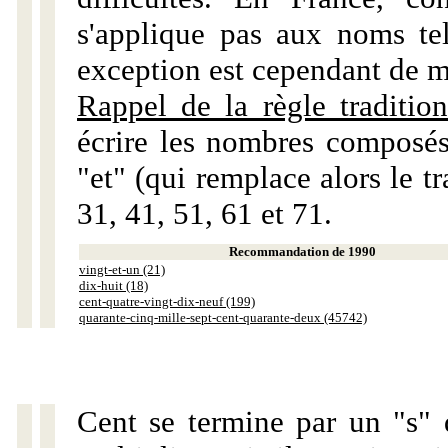
s'applique pas aux noms tels
exception est cependant de m
Rappel de la règle tradition
écrire les nombres composés
"et" (qui remplace alors le tr
31, 41, 51, 61 et 71.
Recommandation de 1990
vingt-et-un (21)
dix-huit (18)
cent-quatre-vingt-dix-neuf (199)
quarante-cinq-mille-sept-cent-quarante-deux (45742)
Cent se termine par un "s" 