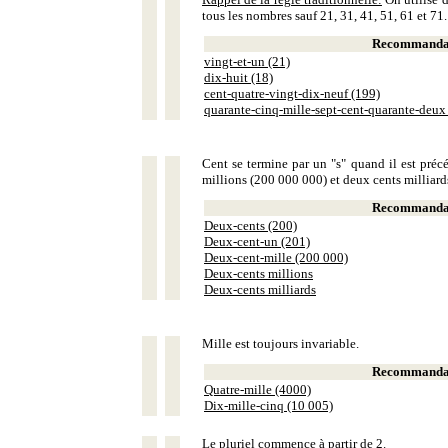
tous les nombres sauf 21, 31, 41, 51, 61 et 71.
Recommandat
vingt-et-un (21)
dix-huit (18)
cent-quatre-vingt-dix-neuf (199)
quarante-cinq-mille-sept-cent-quarante-deux
Cent se termine par un "s" quand il est précé
millions (200 000 000) et deux cents milliar
Recommandat
Deux-cents (200)
Deux-cent-un (201)
Deux-cent-mille (200 000)
Deux-cents millions
Deux-cents milliards
Mille est toujours invariable.
Recommandat
Quatre-mille (4000)
Dix-mille-cinq (10 005)
Le pluriel commence à partir de 2.