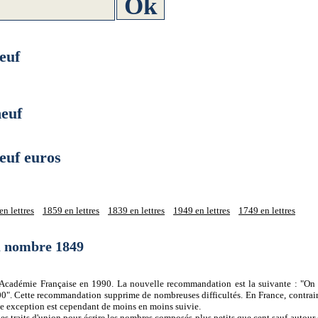
euf
euf
uf euros
n lettres
1859 en lettres
1839 en lettres
1949 en lettres
1749 en lettres
du nombre 1849
 l'Académie Française en 1990. La nouvelle recommandation est la suivante : "On 
0". Cette recommandation supprime de nombreuses difficultés. En France, contrair
tte exception est cependant de moins en moins suivie.
es traits d'union pour écrire les nombres composés plus petits que cent sauf autour d