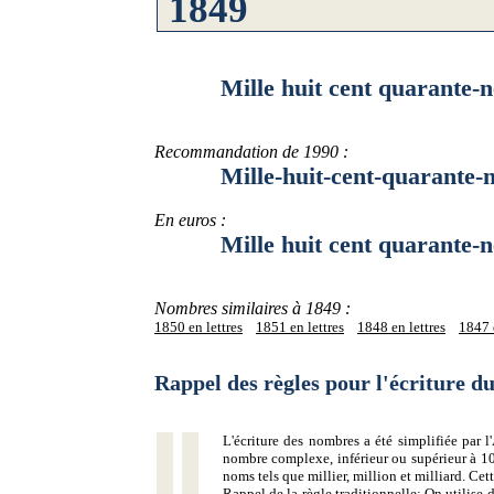
Mille huit cent quarante-n
Recommandation de 1990 :
Mille-huit-cent-quarante-n
En euros :
Mille huit cent quarante-ne
Nombres similaires à 1849 :
1850 en lettres
1851 en lettres
1848 en lettres
1847 e
Rappel des règles pour l'écriture 
L'écriture des nombres a été simplifiée par
nombre complexe, inférieur ou supérieur à 10
noms tels que millier, million et milliard. Ce
Rappel de la règle traditionnelle:
On utilise d