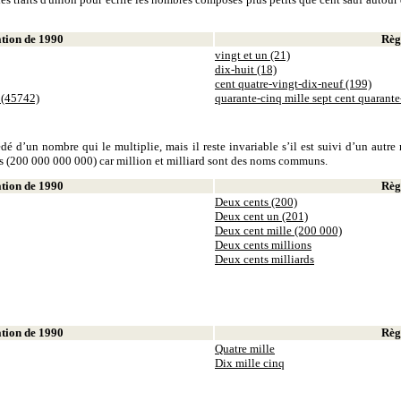
ion de 1990
Règl
vingt et un (21)
dix-huit (18)
cent quatre-vingt-dix-neuf (199)
 (45742)
quarante-cinq mille sept cent quarant
dé d’un nombre qui le multiplie, mais il reste invariable s’il est suivi d’un autr
ds (200 000 000 000) car million et milliard sont des noms communs.
ion de 1990
Règl
Deux cents (200)
Deux cent un (201)
Deux cent mille (200 000)
Deux cents millions
Deux cents milliards
ion de 1990
Règl
Quatre mille
Dix mille cinq