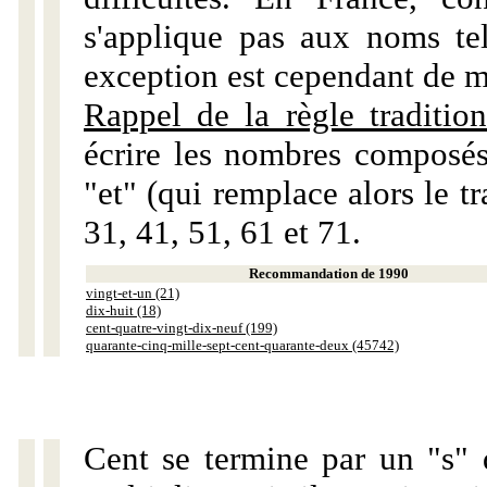
s'applique pas aux noms tels
exception est cependant de m
Rappel de la règle tradition
écrire les nombres composés
"et" (qui remplace alors le tr
31, 41, 51, 61 et 71.
Recommandation de 1990
vingt-et-un (21)
dix-huit (18)
cent-quatre-vingt-dix-neuf (199)
quarante-cinq-mille-sept-cent-quarante-deux (45742)
Cent se termine par un "s" 