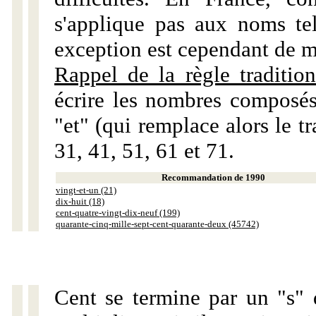
s'applique pas aux noms tels
exception est cependant de m
Rappel de la règle tradition
écrire les nombres composés
"et" (qui remplace alors le tr
31, 41, 51, 61 et 71.
Recommandation de 1990
vingt-et-un (21)
dix-huit (18)
cent-quatre-vingt-dix-neuf (199)
quarante-cinq-mille-sept-cent-quarante-deux (45742)
Cent se termine par un "s" 