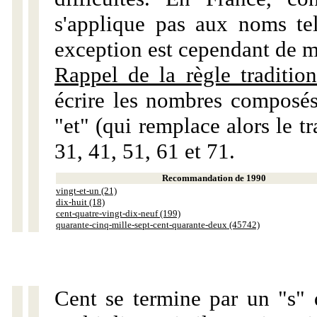
s'applique pas aux noms tels
exception est cependant de m
Rappel de la règle tradition
écrire les nombres composés
"et" (qui remplace alors le tr
31, 41, 51, 61 et 71.
Recommandation de 1990
vingt-et-un (21)
dix-huit (18)
cent-quatre-vingt-dix-neuf (199)
quarante-cinq-mille-sept-cent-quarante-deux (45742)
Cent se termine par un "s" 