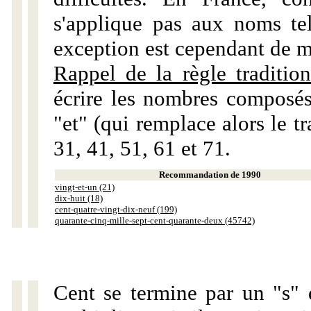
s'applique pas aux noms tels
exception est cependant de m
Rappel de la règle tradition
écrire les nombres composés
"et" (qui remplace alors le tr
31, 41, 51, 61 et 71.
Recommandation de 1990
vingt-et-un (21)
dix-huit (18)
cent-quatre-vingt-dix-neuf (199)
quarante-cinq-mille-sept-cent-quarante-deux (45742)
Cent se termine par un "s" 