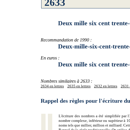
Deux mille six cent trente-t
Recommandation de 1990 :
Deux-mille-six-cent-trente-
En euros :
Deux mille six cent trente-t
Nombres similaires à 2633 :
2634 en lettres
2635 en lettres
2632 en lettres
2631 e
Rappel des règles pour l'écriture 
L'écriture des nombres a été simplifiée par
nombre complexe, inférieur ou supérieur à 10
noms tels que millier, million et milliard. Ce
Rappel de la règle traditionnelle:
On utilise d