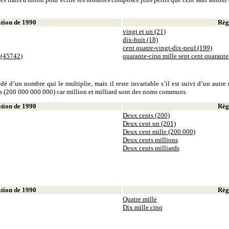
ion de 1990
Règl
vingt et un (21)
dix-huit (18)
cent quatre-vingt-dix-neuf (199)
 (45742)
quarante-cinq mille sept cent quarant
dé d’un nombre qui le multiplie, mais il reste invariable s’il est suivi d’un autr
ds (200 000 000 000) car million et milliard sont des noms communs.
ion de 1990
Règl
Deux cents (200)
Deux cent un (201)
Deux cent mille (200 000)
Deux cents millions
Deux cents milliards
ion de 1990
Règl
Quatre mille
Dix mille cinq