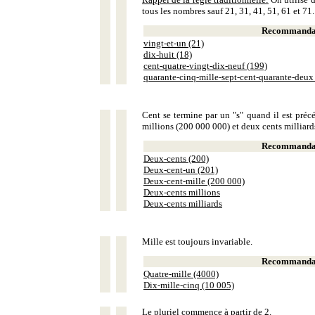
tous les nombres sauf 21, 31, 41, 51, 61 et 71.
Recommandat
vingt-et-un (21)
dix-huit (18)
cent-quatre-vingt-dix-neuf (199)
quarante-cinq-mille-sept-cent-quarante-deux
Cent se termine par un "s" quand il est précé
millions (200 000 000) et deux cents milliar
Recommandat
Deux-cents (200)
Deux-cent-un (201)
Deux-cent-mille (200 000)
Deux-cents millions
Deux-cents milliards
Mille est toujours invariable.
Recommandat
Quatre-mille (4000)
Dix-mille-cinq (10 005)
Le pluriel commence à partir de 2.