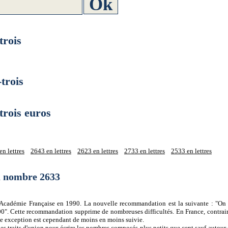
rois
trois
rois euros
n lettres
2643 en lettres
2623 en lettres
2733 en lettres
2533 en lettres
du nombre 2633
 l'Académie Française en 1990. La nouvelle recommandation est la suivante : "On 
0". Cette recommandation supprime de nombreuses difficultés. En France, contrair
tte exception est cependant de moins en moins suivie.
es traits d'union pour écrire les nombres composés plus petits que cent sauf autour d