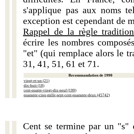
s'applique pas aux noms tels
exception est cependant de m
Rappel de la règle tradition
écrire les nombres composés
"et" (qui remplace alors le tr
31, 41, 51, 61 et 71.
Recommandation de 1990
vingt-et-un (21)
dix-huit (18)
cent-quatre-vingt-dix-neuf (199)
quarante-cinq-mille-sept-cent-quarante-deux (45742)
Cent se termine par un "s" 