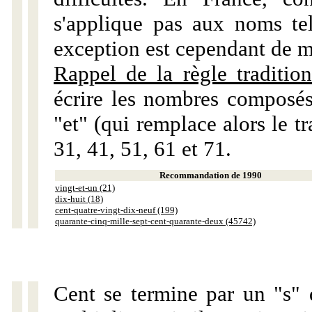
s'applique pas aux noms tels
exception est cependant de m
Rappel de la règle tradition
écrire les nombres composés
"et" (qui remplace alors le tr
31, 41, 51, 61 et 71.
Recommandation de 1990
vingt-et-un (21)
dix-huit (18)
cent-quatre-vingt-dix-neuf (199)
quarante-cinq-mille-sept-cent-quarante-deux (45742)
Cent se termine par un "s" 