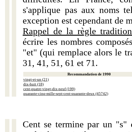
s'applique pas aux noms tels
exception est cependant de m
Rappel de la règle tradition
écrire les nombres composés
"et" (qui remplace alors le tr
31, 41, 51, 61 et 71.
Recommandation de 1990
vingt-et-un (21)
dix-huit (18)
cent-quatre-vingt-dix-neuf (199)
quarante-cinq-mille-sept-cent-quarante-deux (45742)
Cent se termine par un "s" 