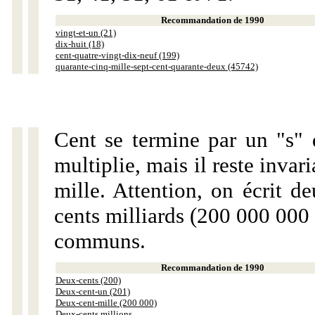
Recommandation de 1990
vingt-et-un (21)
dix-huit (18)
cent-quatre-vingt-dix-neuf (199)
quarante-cinq-mille-sept-cent-quarante-deux (45742)
Cent se termine par un "s" 
multiplie, mais il reste invar
mille. Attention, on écrit d
cents milliards (200 000 000 
communs.
Recommandation de 1990
Deux-cents (200)
Deux-cent-un (201)
Deux-cent-mille (200 000)
Deux-cents millions