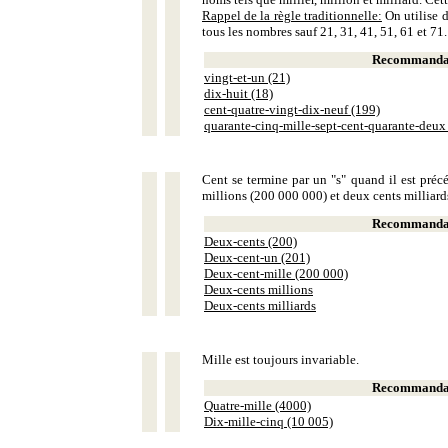
Rappel de la règle traditionnelle:
On utilise d
tous les nombres sauf 21, 31, 41, 51, 61 et 71.
Recommandat
vingt-et-un (21)
dix-huit (18)
cent-quatre-vingt-dix-neuf (199)
quarante-cinq-mille-sept-cent-quarante-deux
Cent se termine par un "s" quand il est précé
millions (200 000 000) et deux cents milliar
Recommandat
Deux-cents (200)
Deux-cent-un (201)
Deux-cent-mille (200 000)
Deux-cents millions
Deux-cents milliards
Mille est toujours invariable.
Recommandat
Quatre-mille (4000)
Dix-mille-cinq (10 005)