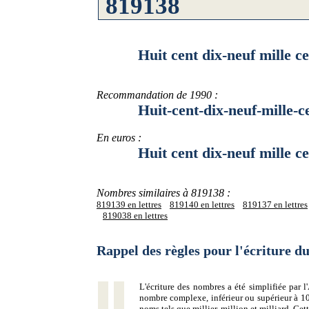
Huit cent dix-neuf mille cent
Recommandation de 1990 :
Huit-cent-dix-neuf-mille-cen
En euros :
Huit cent dix-neuf mille cent
Nombres similaires à 819138 :
819139 en lettres
819140 en lettres
819137 en lettres
819038 en lettres
Rappel des règles pour l'écriture 
L'écriture des nombres a été simplifiée par
nombre complexe, inférieur ou supérieur à 10
noms tels que millier, million et milliard. Ce