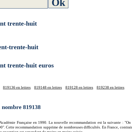
 trente-huit
t-trente-huit
 trente-huit euros
819136 en lettres
819148 en lettres
819128 en lettres
819238 en lettres
du nombre 819138
 l'Académie Française en 1990. La nouvelle recommandation est la suivante : "On 
0". Cette recommandation supprime de nombreuses difficultés. En France, contrair
tte exception est cependant de moins en moins suivie.