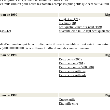
es traits d'union pour écrire les nombres composés plus petits que cent sauf autour d
ion de 1990
Règl
vingt et un (21)
dix-huit (18)
cent quatre-vingt-dix-neuf (199)
 (45742)
quarante-cinq mille sept cent quarant
dé d’un nombre qui le multiplie, mais il reste invariable s’il est suivi d’un autr
ds (200 000 000 000) car million et milliard sont des noms communs.
ion de 1990
Règl
Deux cents (200)
Deux cent un (201)
Deux cent mille (200 000)
Deux cents millions
Deux cents milliards
ion de 1990
Règl
Quatre mille
Dix mille cinq