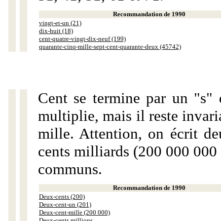
Recommandation de 1990
vingt-et-un (21)
dix-huit (18)
cent-quatre-vingt-dix-neuf (199)
quarante-cinq-mille-sept-cent-quarante-deux (45742)
Cent se termine par un "s" 
multiplie, mais il reste invar
mille. Attention, on écrit d
cents milliards (200 000 000 
communs.
Recommandation de 1990
Deux-cents (200)
Deux-cent-un (201)
Deux-cent-mille (200 000)
Deux-cents millions