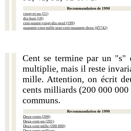
Recommandation de 1990
vingt-et-un (21)
dix-huit (18)
cent-quatre-vingt-dix-neuf (199)
quarante-cinq-mille-sept-cent-quarante-deux (45742)
Cent se termine par un "s" 
multiplie, mais il reste invar
mille. Attention, on écrit d
cents milliards (200 000 000 
communs.
Recommandation de 1990
Deux-cents (200)
Deux-cent-un (201)
Deux-cent-mille (200 000)
Deux-cents millions