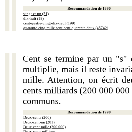
Recommandation de 1990
vingt-et-un (21)
dix-huit (18)
cent-quatre-vingt-dix-neuf (199)
quarante-cinq-mille-sept-cent-quarante-deux (45742)
Cent se termine par un "s" 
multiplie, mais il reste invar
mille. Attention, on écrit d
cents milliards (200 000 000 
communs.
Recommandation de 1990
Deux-cents (200)
Deux-cent-un (201)
Deux-cent-mille (200 000)
Deux-cents millions