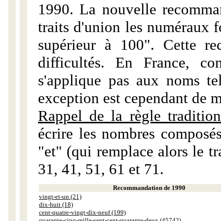
1990. La nouvelle recommand
traits d'union les numéraux 
supérieur à 100". Cette r
difficultés. En France, c
s'applique pas aux noms tels
exception est cependant de m
Rappel de la règle tradition
écrire les nombres composés
"et" (qui remplace alors le tr
31, 41, 51, 61 et 71.
Recommandation de 1990
vingt-et-un (21)
dix-huit (18)
cent-quatre-vingt-dix-neuf (199)
quarante-cinq-mille-sept-cent-quarante-deux (45742)