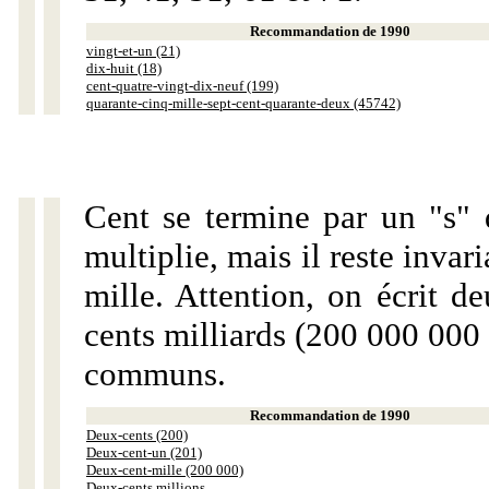
Recommandation de 1990
vingt-et-un (21)
dix-huit (18)
cent-quatre-vingt-dix-neuf (199)
quarante-cinq-mille-sept-cent-quarante-deux (45742)
Cent se termine par un "s" 
multiplie, mais il reste invar
mille. Attention, on écrit d
cents milliards (200 000 000 
communs.
Recommandation de 1990
Deux-cents (200)
Deux-cent-un (201)
Deux-cent-mille (200 000)
Deux-cents millions