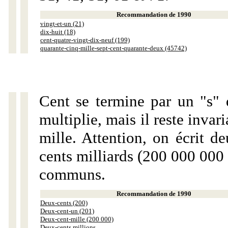
Recommandation de 1990
vingt-et-un (21)
dix-huit (18)
cent-quatre-vingt-dix-neuf (199)
quarante-cinq-mille-sept-cent-quarante-deux (45742)
Cent se termine par un "s" 
multiplie, mais il reste invar
mille. Attention, on écrit d
cents milliards (200 000 000 
communs.
Recommandation de 1990
Deux-cents (200)
Deux-cent-un (201)
Deux-cent-mille (200 000)
Deux-cents millions