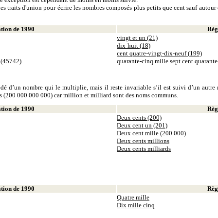
es traits d'union pour écrire les nombres composés plus petits que cent sauf autour d
ion de 1990
Règl
vingt et un (21)
dix-huit (18)
cent quatre-vingt-dix-neuf (199)
 (45742)
quarante-cinq mille sept cent quarant
dé d’un nombre qui le multiplie, mais il reste invariable s’il est suivi d’un autr
ds (200 000 000 000) car million et milliard sont des noms communs.
ion de 1990
Règl
Deux cents (200)
Deux cent un (201)
Deux cent mille (200 000)
Deux cents millions
Deux cents milliards
ion de 1990
Règl
Quatre mille
Dix mille cinq