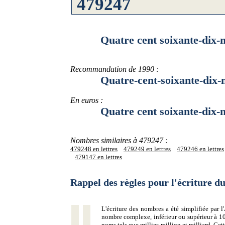
Quatre cent soixante-dix-neuf
Recommandation de 1990 :
Quatre-cent-soixante-dix-neu
En euros :
Quatre cent soixante-dix-neuf
Nombres similaires à 479247 :
479248 en lettres
479249 en lettres
479246 en lettres
479147 en lettres
Rappel des règles pour l'écriture 
L'écriture des nombres a été simplifiée par
nombre complexe, inférieur ou supérieur à 10
noms tels que millier, million et milliard. Ce