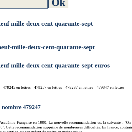
 mille deux cent quarante-sept
f-mille-deux-cent-quarante-sept
 mille deux cent quarante-sept euros
479245 en lettres
479257 en lettres
479237 en lettres
479347 en lettres
du nombre 479247
 l'Académie Française en 1990. La nouvelle recommandation est la suivante : "On 
0". Cette recommandation supprime de nombreuses difficultés. En France, contrair
tte exception est cependant de moins en moins suivie.