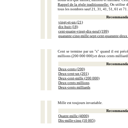
Rappel de la règle traditionnelle:
On utilise d
tous les nombres sauf 21, 31, 41, 51, 61 et 71.
Recommandat
vingt-et-un (21)
dix-huit (18)
cent-quatre-vingt-dix-neuf (199)
quarante-cinq-mille-sept-cent-quarante-deux
Cent se termine par un "s" quand il est précé
millions (200 000 000) et deux cents milliar
Recommandat
Deux-cents (200)
Deux-cent-un (201)
Deux-cent-mille (200 000)
Deux-cents millions
Deux-cents milliards
Mille est toujours invariable.
Recommandat
Quatre-mille (4000)
Dix-mille-cinq (10 005)