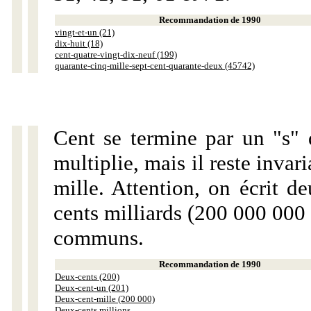
Recommandation de 1990
vingt-et-un (21)
dix-huit (18)
cent-quatre-vingt-dix-neuf (199)
quarante-cinq-mille-sept-cent-quarante-deux (45742)
Cent se termine par un "s" 
multiplie, mais il reste invar
mille. Attention, on écrit d
cents milliards (200 000 000 
communs.
Recommandation de 1990
Deux-cents (200)
Deux-cent-un (201)
Deux-cent-mille (200 000)
Deux-cents millions