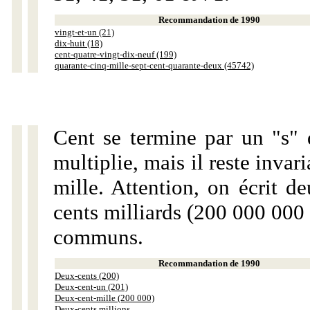
Recommandation de 1990
vingt-et-un (21)
dix-huit (18)
cent-quatre-vingt-dix-neuf (199)
quarante-cinq-mille-sept-cent-quarante-deux (45742)
Cent se termine par un "s" 
multiplie, mais il reste invar
mille. Attention, on écrit d
cents milliards (200 000 000 
communs.
Recommandation de 1990
Deux-cents (200)
Deux-cent-un (201)
Deux-cent-mille (200 000)
Deux-cents millions